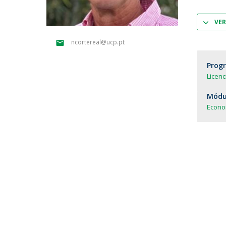
Parcerias Estratégicas
Iniciativas Nacionais
VER
O que dizem sobre a ESB
ncortereal@ucp.pt
Candidaturas
Clube de Inovação e Conhecimento
Prog
Licen
Módul
Econo