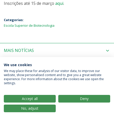
Inscrições até 15 de março
aqui
.
Categorias:
Escola Superior de Biotecnologia
MAIS NOTÍCIAS
PRÓXIMOS EVENTOS
We use cookies
We may place these for analysis of our visitor data, to improve our
website, show personalised content and to give you a great website
experience. For more information about the cookies we use open the
Política de Privacidade
Termos & Condições
settings.
Direitos do Titular dos Dados
Accept all
Deny
No, adjust
© 2026 Universidade Católica Portuguesa