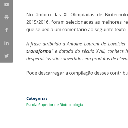
Parcerias Estratégicas
Iniciativas Nacionais
No âmbito das XI Olimpíadas de Biotecnolo
O que dizem sobre a ESB
2015/2016, foram selecionadas as melhores r
Candidaturas
que se pedia um comentário ao seguinte texto:
Clube de Inovação e Conhecimento
A frase atribuída a Antoine Laurent de Lavoisier 
transforma
" e datada do século XVIII, conhece 
desperdícios são convertidos em produtos de elev
Pode descarregar a compilação desses contribu
Categorias:
Escola Superior de Biotecnologia