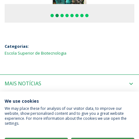
fiber_manual_record
fiber_manual_record
fiber_manual_record
fiber_manual_record
fiber_manual_record
fiber_manual_record
fiber_manual_record
fiber_manual_record
Categorias:
Escola Superior de Biotecnologia
MAIS NOTÍCIAS
PRÓXIMOS EVENTOS
We use cookies
We may place these for analysis of our visitor data, to improve our
website, show personalised content and to give you a great website
experience. For more information about the cookies we use open the
Política de Privacidade
Termos & Condições
settings.
Direitos do Titular dos Dados