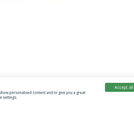
Accept all
, show personalised content and to give you a great
 settings.
Política de Privacidade
Termos & Condições
Direitos do Titular dos Dados