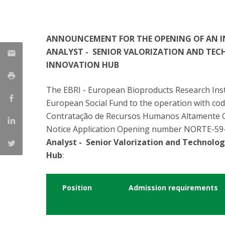
Parcerias Estratégicas
Iniciativas Nacionais
O que dizem sobre a ESB
ANNOUNCEMENT FOR THE OPENING OF AN IN
Candidaturas
ANALYST - SENIOR VALORIZATION AND TEC
Clube de Inovação e Conhecimento
INNOVATION HUB
The EBRI - European Bioproducts Research Instit
European Social Fund to the operation with c
Contratação de Recursos Humanos Altamente Qu
Notice Application Opening number NORTE-59-20
Analyst - Senior Valorization and Technolo
Hub
:
Position
Admission requirements