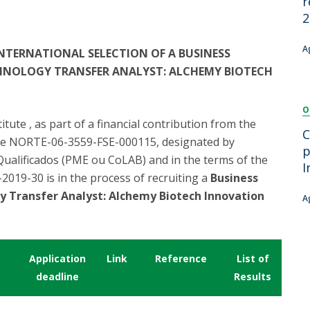
r
Dia Internacional do Microrganismo
2
Teen Academy
Doutoramentos
Bio & Tec: Cientista por um dia
A
TERNATIONAL SELECTION OF A BUSINESS
Pós-Graduações
Conferências em Biotecnologia
HNOLOGY TRANSFER ANALYST: ALCHEMY BIOTECH
Tertúlias na Biotecnologia
Formação Avançada
Jornadas de Biotecnologia
O
Laboratório Nacional de Referência para Materiais &
ute , as part of a financial contribution from the
Embalagens
C
ode NORTE-06-3559-FSE-000115, designated by
CINATE - Laboratório de Análises e Ensaios a Alimentos
p
alificados (PME ou CoLAB) and in the terms of the
e Embalagens
I
19-30 is in the process of recruiting a
Business
gy Transfer Analyst: Alchemy Biotech Innovation
A
Application
Link
Reference
List of
deadline
Results