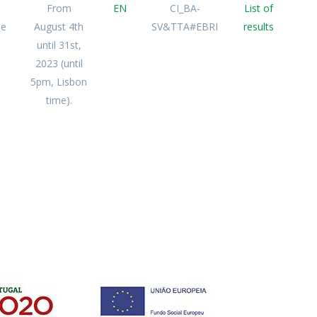
From
EN
CI_BA-
List of
ee
August 4th
SV&TTA#EBRI
results
until 31st,
2023 (until
5pm, Lisbon
time).