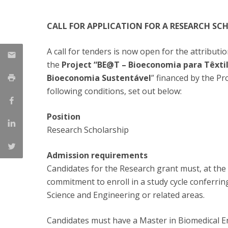
Parcerias Estratégicas
Iniciativas Nacionais
CALL FOR APPLICATION FOR A RESEARCH SC
O que dizem sobre a ESB
Candidaturas
A call for tenders is now open for the attributi
Clube de Inovação e Conhecimento
the
Project “BE@T – Bioeconomia para Têxtil
Bioeconomia Sustentável
” financed by the P
following conditions, set out below:
Position
Research Scholarship
Admission requirements
Candidates for the Research grant must, at the 
commitment to enroll in a study cycle conferri
Science and Engineering or related areas.
Candidates must have a Master in Biomedical Eng