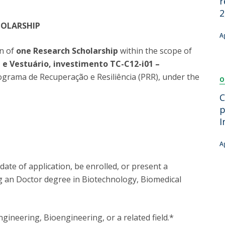
r
Dia Internacional do Microrganismo
2
Teen Academy
Doutoramentos
HOLARSHIP
Bio & Tec: Cientista por um dia
A
Pós-Graduações
Conferências em Biotecnologia
on of
one Research Scholarship
within the scope of
Tertúlias na Biotecnologia
 e Vestuário, investimento TC-C12-i01 –
Formação Avançada
Jornadas de Biotecnologia
rograma de Recuperação e Resiliência (PRR), under the
O
Laboratório Nacional de Referência para Materiais &
Embalagens
C
CINATE - Laboratório de Análises e Ensaios a Alimentos
p
e Embalagens
I
A
date of application, be enrolled, or present a
ng an Doctor degree in Biotechnology, Biomedical
ineering, Bioengineering, or a related field.*