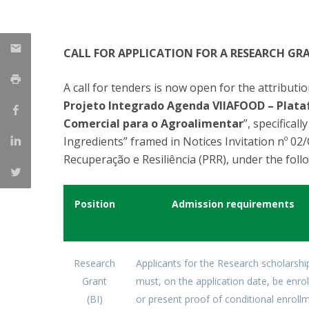
Parcerias Estratégicas
Iniciativas Nacionais
O que dizem sobre a ESB
CALL FOR APPLICATION FOR A RESEARCH GR
Candidaturas
Clube de Inovação e Conhecimento
A call for tenders is now open for the attributi
Projeto Integrado Agenda VIIAFOOD – Plataf
Comercial para o Agroalimentar
”, specificall
Ingredients” framed in Notices Invitation nº 0
Recuperação e Resiliência (PRR), under the foll
Position
Admission requirements
Research
Applicants for the Research scholarshi
Grant
must, on the application date, be enrol
(BI)
or present proof of conditional enroll