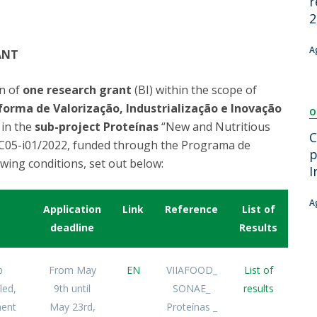
r
Dia Internacional do Microrganismo
2
Teen Academy
Doutoramentos
Bio & Tec: Cientista por um dia
A
ANT
Pós-Graduações
Conferências em Biotecnologia
Tertúlias na Biotecnologia
on of
one research grant
(BI) within the scope of
Formação Avançada
Jornadas de Biotecnologia
orma de Valorização, Industrialização e Inovação
O
Laboratório Nacional de Referência para Materiais &
y in the
sub-project Proteínas
“New and Nutritious
Embalagens
C
2/C05-i01/2022, funded through the Programa de
CINATE - Laboratório de Análises e Ensaios a Alimentos
p
owing conditions, set out below:
e Embalagens
I
A
Application
Link
Reference
List of
deadline
Results
p
From May
EN
VIIAFOOD_
List of
led,
9th until
SONAE_
results
ment
May 23rd,
Proteínas _