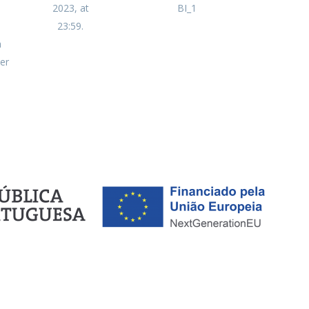
2023, at
BI_1
23:59.
a
er