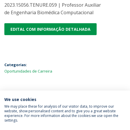
2023.15056.TENURE.059 | Professor Auxiliar
de Engenharia Biomédica Computacional
EDITAL COM INFORMAÇÃO DETALHADA
Categorias:
Oportunidades de Carreira
MAIS NOTÍCIAS
We use cookies
We may place these for analysis of our visitor data, to improve our
website, show personalised content and to give you a great website
experience. For more information about the cookies we use open the
Política de Privacidade
Termos & Condições
settings.
Direitos do Titular dos Dados