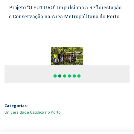
Projeto “O FUTURO” Impulsiona a Reflorestação
e Conservação na Área Metropolitana do Porto
fiber_manual_record
fiber_manual_record
fiber_manual_record
fiber_manual_record
fiber_manual_record
fiber_manual_record
Categorias:
Universidade Católica no Porto