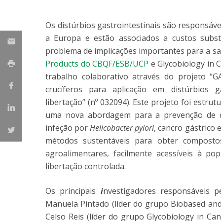
Parcerias Estratégicas
Iniciativas Nacionais
Os distúrbios gastrointestinais são responsáv
O que dizem sobre a ESB
a Europa e estão associados a custos subs
Candidaturas
problema de implicações importantes para a s
Clube de Inovação e Conhecimento
Products do CBQF/ESB/UCP
e Glycobiology in 
trabalho colaborativo através do projeto “
crucíferos para aplicação em distúrbios ga
libertação” (nº 032094). Este projeto foi estru
uma nova abordagem para a prevenção de doen
infeção por
Helicobacter pylori
, cancro gástrico
métodos sustentáveis para obter composto
agroalimentares, facilmente acessíveis à po
libertação controlada.
Os principais
i
nvestigadores responsáveis p
Manuela Pintado (líder do grupo Biobased and
Celso Reis (líder do grupo Glycobiology in C