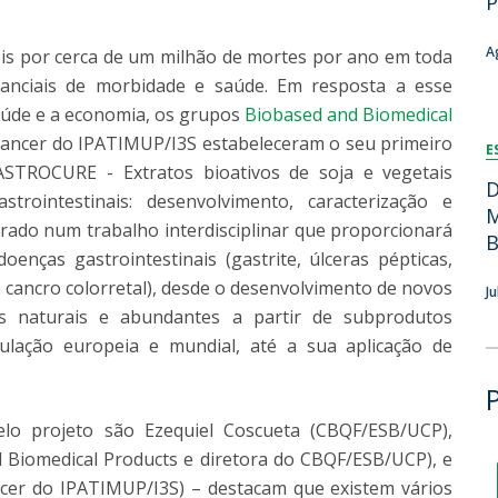
P
Dia Internacional do Microrganismo
Teen Academy
Doutoramentos
A
eis por cerca de um milhão de mortes por ano em toda
Bio & Tec: Cientista por um dia
tanciais de morbidade e saúde. Em resposta a esse
Pós-Graduações
Conferências em Biotecnologia
aúde e a economia, os grupos
Biobased and Biomedical
Tertúlias na Biotecnologia
Cancer do IPATIMUP/I3S estabeleceram o seu primeiro
Formação Avançada
E
Jornadas de Biotecnologia
GASTROCURE - Extratos bioativos de soja e vegetais
Laboratório Nacional de Referência para Materiais &
D
strointestinais: desenvolvimento, caracterização e
Embalagens
M
turado num trabalho interdisciplinar que proporcionará
CINATE - Laboratório de Análises e Ensaios a Alimentos
B
ças gastrointestinais (gastrite, úlceras pépticas,
e Embalagens
 e cancro colorretal), desde o desenvolvimento de novos
J
s naturais e abundantes a partir de subprodutos
pulação europeia e mundial, até a sua aplicação de
elo projeto são Ezequiel Coscueta (CBQF/ESB/UCP),
 Biomedical Products e diretora do CBQF/ESB/UCP), e
ancer do IPATIMUP/I3S) – destacam que existem vários