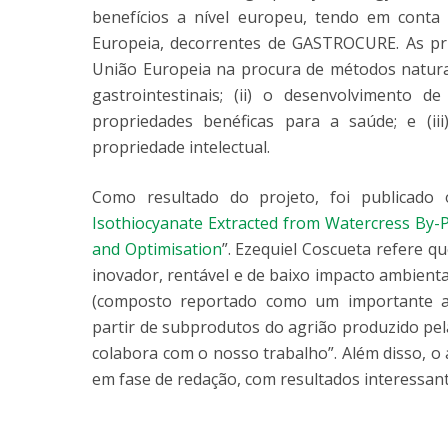
benefícios a nível europeu, tendo em conta a
Europeia, decorrentes de GASTROCURE. As princ
União Europeia na procura de métodos naturai
gastrointestinais; (ii) o desenvolvimento d
propriedades benéficas para a saúde; e (iii
propriedade intelectual.
Como resultado do projeto, foi publicado o 
Isothiocyanate Extracted from Watercress By-
and Optimisation
”. Ezequiel Coscueta refere q
inovador, rentável e de baixo impacto ambiental
(composto reportado como um importante ant
partir de subprodutos do agrião produzido pe
colabora com o nosso trabalho”. Além disso, o 
em fase de redação, com resultados interessan