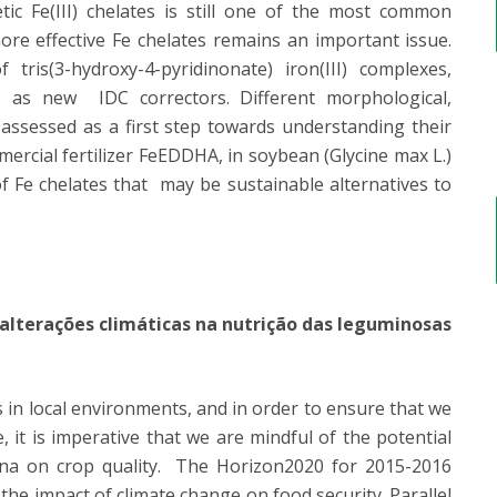
etic Fe(III) chelates is still one of the most common
re effective Fe chelates remains an important issue.
 tris(3-hydroxy-4-pyridinonate) iron(III) complexes,
, as new IDC correctors. Different morphological,
assessed as a first step towards understanding their
ercial fertilizer FeEDDHA, in soybean (Glycine max L.)
of Fe chelates that may be sustainable alternatives to
 alterações climáticas na nutrição das leguminosas
 in local environments, and in order to ensure that we
, it is imperative that we are mindful of the potential
na on crop quality. The Horizon2020 for 2015-2016
 the impact of climate change on food security. Parallel