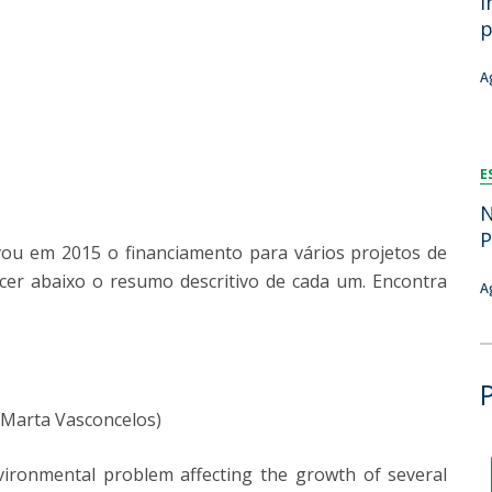
i
Dia Internacional do Microrganismo
p
Teen Academy
Doutoramentos
Bio & Tec: Cientista por um dia
A
Pós-Graduações
Conferências em Biotecnologia
Tertúlias na Biotecnologia
Formação Avançada
Jornadas de Biotecnologia
E
Laboratório Nacional de Referência para Materiais &
Embalagens
N
CINATE - Laboratório de Análises e Ensaios a Alimentos
P
vou em 2015 o financiamento para vários projetos de
e Embalagens
cer abaixo o resumo descritivo de cada um. Encontra
A
Marta Vasconcelos)
environmental problem affecting the growth of several