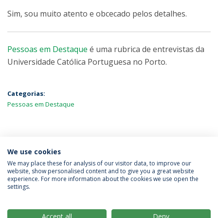
Sim, sou muito atento e obcecado pelos detalhes.
Pessoas em Destaque
é uma rubrica de entrevistas da
Universidade Católica Portuguesa no Porto.
Categorias:
Pessoas em Destaque
MAIS NOTÍCIAS
We use cookies
We may place these for analysis of our visitor data, to improve our
website, show personalised content and to give you a great website
experience. For more information about the cookies we use open the
Política de Privacidade
Termos & Condições
settings.
Direitos do Titular dos Dados
Accept all
Deny