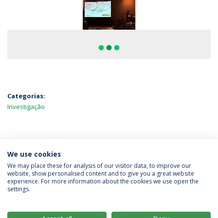
fiber_manual_record
fiber_manual_record
fiber_manual_record
Categorias:
Investigação
MAIS NOTÍCIAS
We use cookies
We may place these for analysis of our visitor data, to improve our
website, show personalised content and to give you a great website
experience. For more information about the cookies we use open the
Política de Privacidade
Termos & Condições
settings.
Direitos do Titular dos Dados