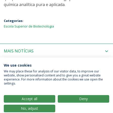
química analítica pura e aplicada.
Categorias:
Escola Superior de Biotecnologia
MAIS NOTÍCIAS
PRÓXIMOS EVENTOS
We use cookies
We may place these for analysis of our visitor data, to improve our
website, show personalised content and to give you a great website
experience. For more information about the cookies we use open the
Política de Privacidade
Termos & Condições
settings.
Direitos do Titular dos Dados
Accept all
Deny
No, adjust
© 2026 Universidade Católica Portuguesa