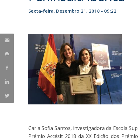
Parcerias Estratégicas
Sexta-feira, Dezembro 21, 2018 - 09:22
Iniciativas Nacionais
O que dizem sobre a ESB
Candidaturas
Clube de Inovação e Conhecimento
Carla Sofia Santos, investigadora da Escola Sup
Prémio Accésit 2018 da XX Edição dos Prémi