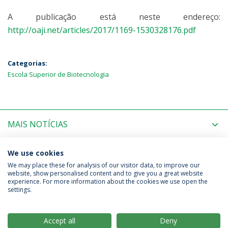
A publicação está neste endereço:
http://oaji.net/articles/2017/1169-1530328176.pdf
Categorias:
Escola Superior de Biotecnologia
MAIS NOTÍCIAS
PRÓXIMOS EVENTOS
We use cookies
We may place these for analysis of our visitor data, to improve our
website, show personalised content and to give you a great website
experience. For more information about the cookies we use open the
Política de Privacidade
Termos & Condições
settings.
Direitos do Titular dos Dados
Accept all
Deny