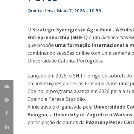
Parcerias Estratégicas
Quinta-feira, Maio 7, 2026 - 10:56
Iniciativas Nacionais
O que dizem sobre a ESB
Candidaturas
O
Strategic Synergies in Agro-Food - A Holis
Clube de Inovação e Conhecimento
Entrepreneurship (SHIFT)
é um
Blended Intens
que propõe
uma formação internacional e mu
combinando sessões online com uma semana pre
Universidade Católica Portuguesa.
Lançado em 2025, o SHIFT dirige-se sobretudo
em instituições parceiras Erasmus. Após uma pr
Coelho, o programa avança em 2026 para a sua
Coelho e Teresa Brandão.
A iniciativa é organizada pela
Universidade Ca
Bologna,
a
University of Zagreb e a Warsaw U
participação de alunos da
Pázmány Péter Catho