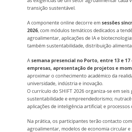
às exigências de um setor agroalimentar cada v
transição sustentável.
A componente online decorre em
sessões sínc
2026
, com módulos temáticos dedicados a tendê
agroalimentar, aplicações de IA e biotecnologi
também sustentabilidade, distribuição alimenta
A
semana presencial no Porto, entre 13 e 17 
empresas, apresentação de projetos e mome
aproximar o conhecimento académico da realida
universidade, indústria e inovação.
O currículo do SHIFT 2026 organiza-se em seis 
sustentabilidade e empreendedorismo; nutracêu
aplicações de inteligência artificial; e processo
Na prática, os participantes terão contacto co
agroalimentar, modelos de economia circular e 