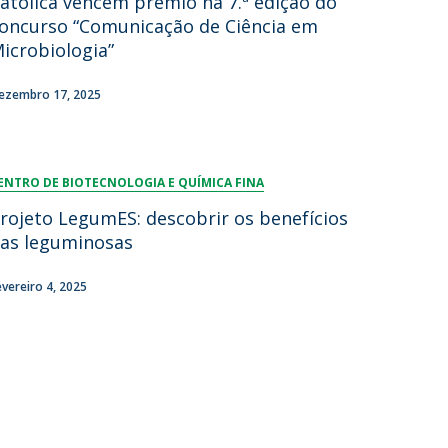
atólica vencem prémio na 7.ª edição do
oncurso “Comunicação de Ciência em
icrobiologia”
ezembro 17, 2025
ENTRO DE BIOTECNOLOGIA E QUÍMICA FINA
rojeto LegumES: descobrir os benefícios
as leguminosas
evereiro 4, 2025