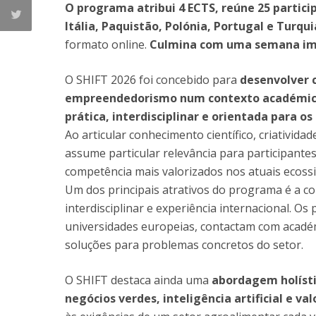
O programa atribui 4 ECTS, reúne 25 partici
Itália, Paquistão, Polónia, Portugal e Turqui
formato online.
Culmina com uma semana imers
O SHIFT 2026 foi concebido para
desenvolver 
empreendedorismo num contexto académico
prática, interdisciplinar e orientada para o
Ao articular conhecimento científico, criativida
assume particular relevância para participante
competência mais valorizados nos atuais ecoss
Um dos principais atrativos do programa é a 
interdisciplinar e experiência internacional. Os
universidades europeias, contactam com académ
soluções para problemas concretos do setor.
O SHIFT destaca ainda uma
abordagem holísti
negócios verdes, inteligência artificial e va