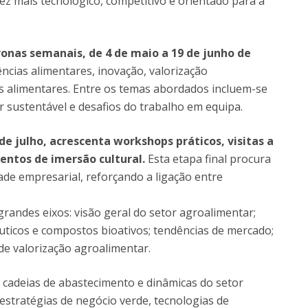
ez mais tecnológico, competitivo e orientado para a
ronas semanais, de 4 de maio a 19 de junho de
ncias alimentares, inovação, valorização
as alimentares. Entre os temas abordados incluem-se
r sustentável e desafios do trabalho em equipa.
de julho, acrescenta workshops práticos, visitas a
ntos de imersão cultural.
Esta etapa final procura
de empresarial, reforçando a ligação entre
grandes eixos: visão geral do setor agroalimentar;
ticos e compostos bioativos; tendências de mercado;
s de valorização agroalimentar.
m cadeias de abastecimento e dinâmicas do setor
estratégias de negócio verde, tecnologias de