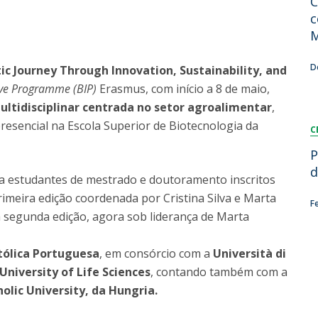
C
Dia Internacional do Microrganismo
c
Teen Academy
Doutoramentos
M
Bio & Tec: Cientista por um dia
Pós-Graduações
Conferências em Biotecnologia
D
tic Journey Through Innovation, Sustainability, and
Tertúlias na Biotecnologia
ive Programme (BIP)
Erasmus, com início a 8 de maio,
Formação Avançada
Jornadas de Biotecnologia
ltidisciplinar centrada no setor agroalimentar
,
Laboratório Nacional de Referência para Materiais &
sencial na Escola Superior de Biotecnologia da
C
Embalagens
CINATE - Laboratório de Análises e Ensaios a Alimentos
P
e Embalagens
d
 a estudantes de mestrado e doutoramento inscritos
imeira edição coordenada por Cristina Silva e Marta
F
 segunda edição, agora sob liderança de Marta
tólica Portuguesa
, em consórcio com a
Università di
niversity of Life Sciences
, contando também com a
lic University, da Hungria.