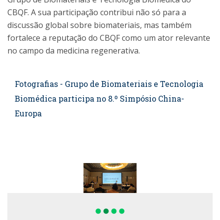
CBQF. A sua participação contribui não só para a
discussão global sobre biomateriais, mas também
fortalece a reputação do CBQF como um ator relevante
no campo da medicina regenerativa.
Fotografias - Grupo de Biomateriais e Tecnologia
Biomédica participa no 8.º Simpósio China-
Europa
fiber_manual_record
fiber_manual_record
fiber_manual_record
fiber_manual_record