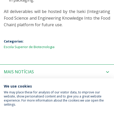
in packaging.
All deliverables will be hosted by the Iseki (Integrating
Food Science and Engineering Knowledge Into the Food
Chain) platform for future use.
Categorias:
Escola Superior de Biotecnologia
MAIS NOTÍCIAS
PRÓXIMOS EVENTOS
We use cookies
We may place these for analysis of our visitor data, to improve our
website, show personalised content and to give you a great website
experience. For more information about the cookies we use open the
Política de Privacidade
Termos & Condições
settings.
Direitos do Titular dos Dados