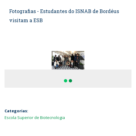
Fotografias - Estudantes do ISNAB de Bordéus
visitam a ESB
fiber_manual_record
fiber_manual_record
Categorias:
Escola Superior de Biotecnologia