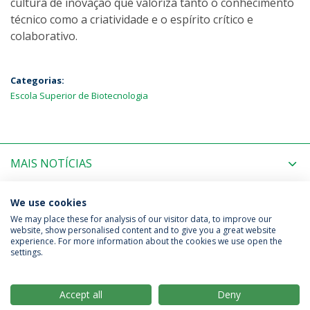
cultura de inovação que valoriza tanto o conhecimento
técnico como a criatividade e o espírito crítico e
colaborativo.
Categorias:
Escola Superior de Biotecnologia
MAIS NOTÍCIAS
PRÓXIMOS EVENTOS
We use cookies
We may place these for analysis of our visitor data, to improve our
website, show personalised content and to give you a great website
experience. For more information about the cookies we use open the
Política de Privacidade
Termos & Condições
settings.
Direitos do Titular dos Dados
Accept all
Deny