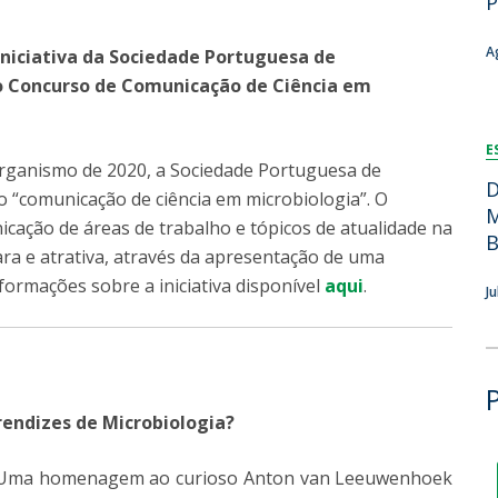
P
Dia Internacional do Microrganismo
Teen Academy
Doutoramentos
A
 iniciativa da Sociedade Portuguesa de
Bio & Tec: Cientista por um dia
do Concurso de Comunicação de Ciência em
Pós-Graduações
Conferências em Biotecnologia
Tertúlias na Biotecnologia
Formação Avançada
E
Jornadas de Biotecnologia
rganismo de 2020, a Sociedade Portuguesa de
Laboratório Nacional de Referência para Materiais &
D
so “comunicação de ciência em microbiologia”. O
Embalagens
M
ação de áreas de trabalho e tópicos de atualidade na
CINATE - Laboratório de Análises e Ensaios a Alimentos
B
ara e atrativa, através da apresentação de uma
e Embalagens
formações sobre a iniciativa disponível
aqui
.
J
rendizes de Microbiologia?
mo! Uma homenagem ao curioso Anton van Leeuwenhoek