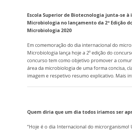
Parcerias Estratégicas
Iniciativas Nacionais
Escola Superior de Biotecnologia junta-se à
O que dizem sobre a ESB
Microbiologia no lançamento da 2º Edição 
Candidaturas
Microbiologia 2020
Clube de Inovação e Conhecimento
Em comemoração do dia internacional do micro
Microbiologia lança hoje a 2º edição do concur
concurso tem como objetivo promover a comunic
área da microbiologia de uma forma concisa, cl
imagem e respetivo resumo explicativo. Mais in
Quem diria que um dia todos iriamos ser ap
“Hoje é o dia Internacional do microrganis