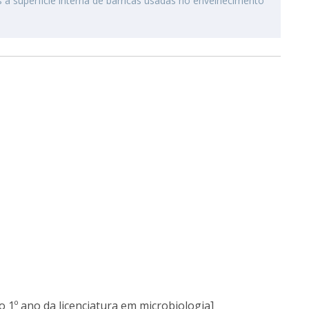
 à superfície interna de barricas usadas no envelhecimento
 1º ano da licenciatura em microbiologia]