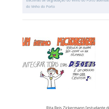
Bactérias de degradação do Vinho do Porto aderidas
do Vinho do Porto
Rita Reis Zickermann [estudante do