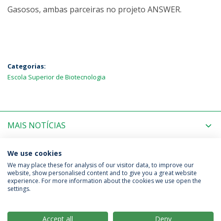
Gasosos, ambas parceiras no projeto ANSWER.
Categorias:
Escola Superior de Biotecnologia
MAIS NOTÍCIAS
PRÓXIMOS EVENTOS
We use cookies
We may place these for analysis of our visitor data, to improve our
website, show personalised content and to give you a great website
experience. For more information about the cookies we use open the
Política de Privacidade
Termos & Condições
settings.
Direitos do Titular dos Dados
Accept all
Deny