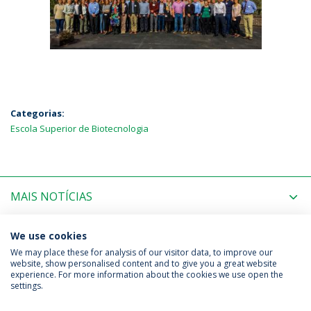
Categorias:
Escola Superior de Biotecnologia
MAIS NOTÍCIAS
PRÓXIMOS EVENTOS
We use cookies
We may place these for analysis of our visitor data, to improve our
website, show personalised content and to give you a great website
experience. For more information about the cookies we use open the
Política de Privacidade
Termos & Condições
settings.
Direitos do Titular dos Dados