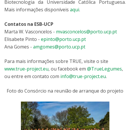
Biotecnologia da Universidade Católica Portuguesa.
Mais informações disponíveis
aqui
.
Contatos
na ESB-UCP
Marta W. Vasconcelos -
mvasconcelos@porto.ucp.pt
Elisabete Pinto -
epinto@porto.ucp.pt
Ana Gomes -
amgomes@porto.ucp.pt
Para mais informações sobre TRUE, visite o site
www.true-project.eu
, ou facebook em
@TrueLegumes
,
ou entre em contato com
info@true-project.eu
.
Foto do Consórcio na reunião de arranque do projeto