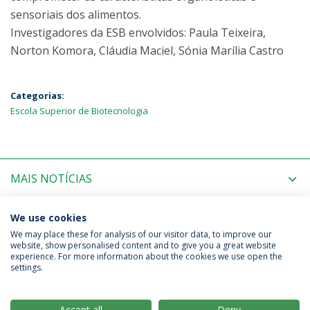
sensoriais dos alimentos.
Investigadores da ESB envolvidos: Paula Teixeira,
Norton Komora, Cláudia Maciel, Sónia Marília Castro
Categorias:
Escola Superior de Biotecnologia
MAIS NOTÍCIAS
PRÓXIMOS EVENTOS
We use cookies
We may place these for analysis of our visitor data, to improve our
website, show personalised content and to give you a great website
experience. For more information about the cookies we use open the
Política de Privacidade
Termos & Condições
settings.
Direitos do Titular dos Dados
Accept all
Deny