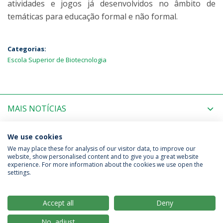
atividades e jogos já desenvolvidos no âmbito de
temáticas para educação formal e não formal.
Categorias:
Escola Superior de Biotecnologia
MAIS NOTÍCIAS
PRÓXIMOS EVENTOS
We use cookies
We may place these for analysis of our visitor data, to improve our
website, show personalised content and to give you a great website
experience. For more information about the cookies we use open the
Política de Privacidade
Termos & Condições
settings.
Direitos do Titular dos Dados
Accept all
Deny
No, adjust