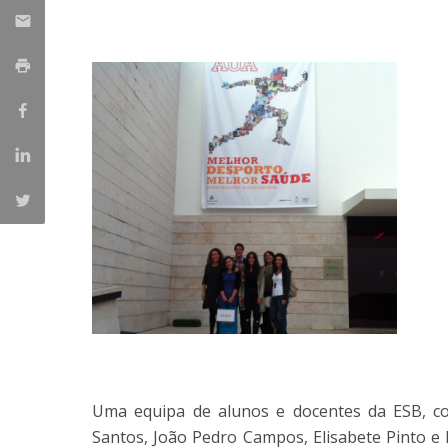
Parcerias Estratégicas
Iniciativas Nacionais
O que dizem sobre a ESB
Candidaturas
Clube de Inovação e Conhecimento
Uma equipa de alunos e docentes da ESB, cons
Santos, João Pedro Campos, Elisabete Pinto e 