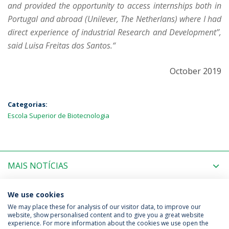
and provided the opportunity to access internships both in
Portugal and abroad (Unilever, The Netherlans) where I had
direct experience of industrial Research and Development’’,
said Luisa Freitas dos Santos.“
October 2019
Categorias:
Escola Superior de Biotecnologia
MAIS NOTÍCIAS
PRÓXIMOS EVENTOS
We use cookies
We may place these for analysis of our visitor data, to improve our
website, show personalised content and to give you a great website
experience. For more information about the cookies we use open the
Política de Privacidade
Termos & Condições