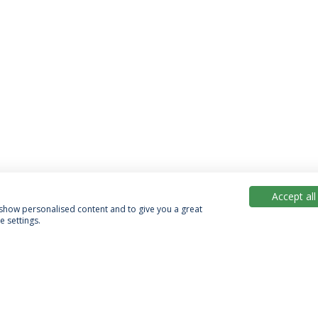
Accept all
, show personalised content and to give you a great
 settings.
Política de Privacidade
Termos & Condições
Direitos do Titular dos Dados