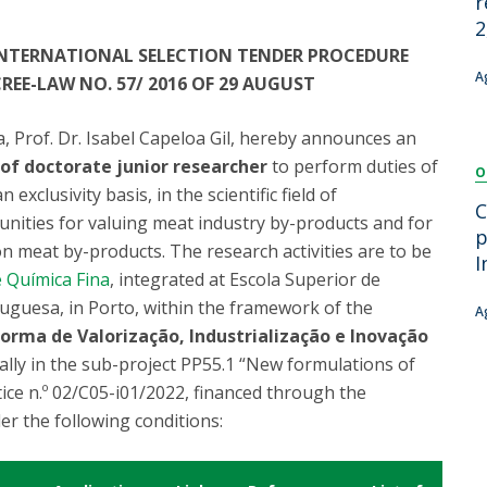
r
Dia Internacional do Microrganismo
2
Teen Academy
Doutoramentos
NTERNATIONAL SELECTION TENDER PROCEDURE
Bio & Tec: Cientista por um dia
A
REE-LAW NO. 57/ 2016 OF 29 AUGUST
Pós-Graduações
Conferências em Biotecnologia
Tertúlias na Biotecnologia
, Prof. Dr. Isabel Capeloa Gil, hereby announces an
Formação Avançada
Jornadas de Biotecnologia
of doctorate junior researcher
to perform duties of
O
Laboratório Nacional de Referência para Materiais &
exclusivity basis, in the scientific field of
Embalagens
C
nities for valuing meat industry by-products and for
CINATE - Laboratório de Análises e Ensaios a Alimentos
p
 meat by-products. The research activities are to be
e Embalagens
I
 Química Fina
, integrated at Escola Superior de
tuguesa, in Porto, within the framework of the
A
orma de Valorização, Industrialização e Inovação
ally in the sub-project PP55.1 “New formulations of
tice n.º 02/C05-i01/2022, financed through the
er the following conditions: