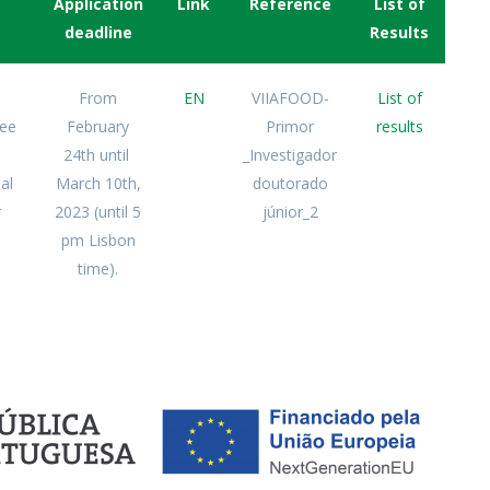
Application
Link
Reference
List of
deadline
Results
From
EN
VIIAFOOD-
List of
ree
February
Primor
results
24th until
_Investigador
al
March 10th,
doutorado
r
2023 (until 5
júnior_2
pm Lisbon
time).