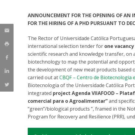
Parcerias Estratégicas
Iniciativas Nacionais
ANNOUNCEMENT FOR THE OPENING OF AN I
O que dizem sobre a ESB
FOR THE HIRING OF A PHD PURSUANT TO DEC
Candidaturas
Clube de Inovação e Conhecimento
The Rector of Universidade Católica Portuguesa
international selection tender for
one vacancy 
scientific research and knowledge transfer, on an 
biotechnology to map the potential and opportu
the development of new meat products based on
carried out at
CBQF – Centro de Biotecnologia e
Biotecnologia of the Universidade Católica Por
integrated
project Agenda VIIAFOOD – Plataf
comercial para o Agroalimentar”
and specific
“green”/biological products ”, framed in the No
Program for Recovery and Resilience (PRR), und