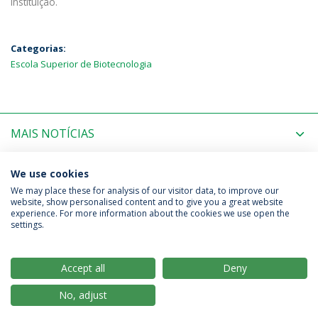
instituição.
Categorias:
Escola Superior de Biotecnologia
MAIS NOTÍCIAS
PRÓXIMOS EVENTOS
We use cookies
We may place these for analysis of our visitor data, to improve our
website, show personalised content and to give you a great website
experience. For more information about the cookies we use open the
Política de Privacidade
Termos & Condições
settings.
Direitos do Titular dos Dados
Accept all
Deny
No, adjust
© 2026 Universidade Católica Portuguesa