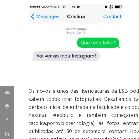
Parcerias Estratégicas
Iniciativas Nacionais
O que dizem sobre a ESB
Candidaturas
Clube de Inovação e Conhecimento
Os novos alunos das licenciaturas da ESB p
sabem todos tirar fotografias! Desafiamos c
período inicial de entrada na faculdade e co
hashtag #esbucp e também começarem
catolica.porto.biotecnologia) as fotos en
publicadas até 30 de setembro contam! Hav