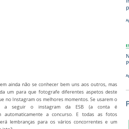
i
Dia Internacional do Microrganismo
p
Teen Academy
Doutoramentos
Bio & Tec: Cientista por um dia
A
Pós-Graduações
Conferências em Biotecnologia
Tertúlias na Biotecnologia
Formação Avançada
Jornadas de Biotecnologia
E
Laboratório Nacional de Referência para Materiais &
Embalagens
N
CINATE - Laboratório de Análises e Ensaios a Alimentos
P
e Embalagens
A
odem ainda não se conhecer bem uns aos outros, mas
ada um para que fotografe diferentes aspetos deste
loque no Instagram os melhores momentos. Se usarem o
 a seguir o instagram da ESB (a conta é
tram automaticamente a concurso. E todas as fotos
erá lembranças para os vários concorrentes e um