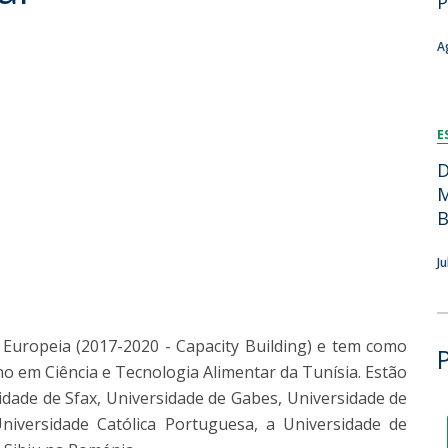
P
Dia Internacional do Microrganismo
Teen Academy
Doutoramentos
A
Bio & Tec: Cientista por um dia
Pós-Graduações
Conferências em Biotecnologia
Tertúlias na Biotecnologia
Formação Avançada
E
Jornadas de Biotecnologia
Laboratório Nacional de Referência para Materiais &
D
Embalagens
M
CINATE - Laboratório de Análises e Ensaios a Alimentos
B
e Embalagens
J
 Europeia (2017-2020 - Capacity Building) e tem como
o em Ciência e Tecnologia Alimentar da Tunísia. Estão
idade de Sfax, Universidade de Gabes, Universidade de
iversidade Católica Portuguesa, a Universidade de