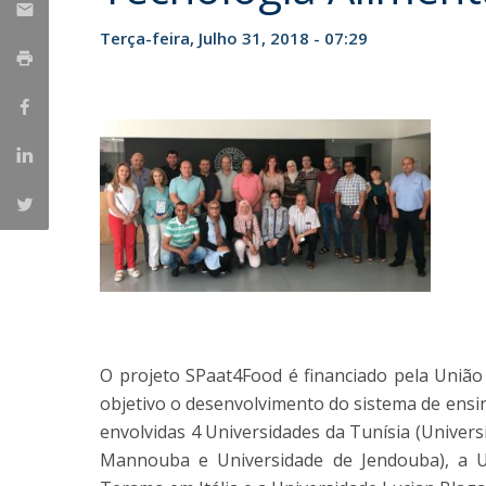
Parcerias Estratégicas
Terça-feira, Julho 31, 2018 - 07:29
Iniciativas Nacionais
O que dizem sobre a ESB
Candidaturas
Clube de Inovação e Conhecimento
O projeto SPaat4Food é financiado pela União
objetivo o desenvolvimento do sistema de ensin
envolvidas 4 Universidades da Tunísia (Univers
Mannouba e Universidade de Jendouba), a Un