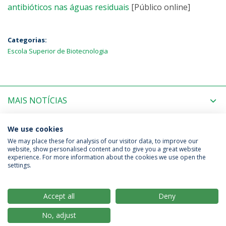
antibióticos nas águas residuais
[Público online]
Categorias:
Escola Superior de Biotecnologia
MAIS NOTÍCIAS
PRÓXIMOS EVENTOS
We use cookies
We may place these for analysis of our visitor data, to improve our
website, show personalised content and to give you a great website
experience. For more information about the cookies we use open the
Política de Privacidade
Termos & Condições
settings.
Direitos do Titular dos Dados
Accept all
Deny
No, adjust
© 2026 Universidade Católica Portuguesa