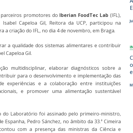
A
Dia Internacional do Microrganismo
E
Teen Academy
Doutoramentos
s parceiros promotores do
Iberian FoodTec Lab
(IFL),
Bio & Tec: Cientista por um dia
J
. Isabel Capeloa Gil, Reitora da UCP, participou na
Pós-Graduações
Conferências em Biotecnologia
 a criação do IFL, no dia 4 de novembro, em Braga.
Tertúlias na Biotecnologia
Formação Avançada
Jornadas de Biotecnologia
ar a qualidade dos sistemas alimentares e contribuir
I
Laboratório Nacional de Referência para Materiais &
el Capeloa Gil.
Embalagens
C
CINATE - Laboratório de Análises e Ensaios a Alimentos
o
ção multidisciplinar, elaborar diagnósticos sobre a
e Embalagens
e
ntribuir para o desenvolvimento e implementação das
 de experiências e a colaboração entre instituições
M
cionais, e promover uma alimentação sustentável
do Laboratório foi assinado pelo primeiro-ministro,
de Espanha, Pedro Sánchez, no âmbito da 33.ª Cimeira
 contou com a presença das ministras da Ciência e