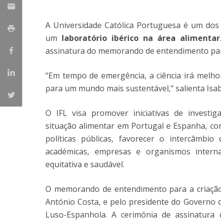
Parcerias Estratégicas
Iniciativas Nacionais
A Universidade Católica Portuguesa é um do
O que dizem sobre a ESB
um
laboratório ibérico na área alimentar
Candidaturas
assinatura do memorando de entendimento para
Clube de Inovação e Conhecimento
“Em tempo de emergência, a ciência irá melhor
para um mundo mais sustentável,” salienta Isab
O IFL visa promover iniciativas de investiga
situação alimentar em Portugal e Espanha, co
políticas públicas, favorecer o intercâmbio
académicas, empresas e organismos interna
equitativa e saudável.
O memorando de entendimento para a criação 
António Costa, e pelo presidente do Governo 
Luso-Espanhola. A cerimónia de assinatura