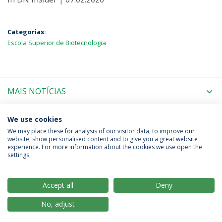
Categorias:
Escola Superior de Biotecnologia
MAIS NOTÍCIAS
PRÓXIMOS EVENTOS
We use cookies
We may place these for analysis of our visitor data, to improve our
website, show personalised content and to give you a great website
experience. For more information about the cookies we use open the
Política de Privacidade
Termos & Condições
settings.
Direitos do Titular dos Dados
Accept all
Deny
No, adjust
© 2026 Universidade Católica Portuguesa