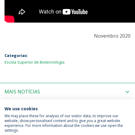
Novembro 2020
Categorias:
Escola Superior de Biotecnologia
MAIS NOTÍCIAS
PRÓXIMOS EVENTOS
We use cookies
We may place these for analysis of our visitor data, to improve our
website, show personalised content and to give you a great website
experience. For more information about the cookies we use open the
Política de Privacidade
Termos & Condições
settings.
Direitos do Titular dos Dados