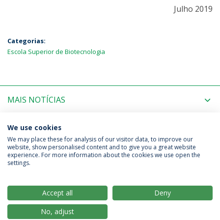
Julho 2019
Categorias:
Escola Superior de Biotecnologia
MAIS NOTÍCIAS
PRÓXIMOS EVENTOS
We use cookies
We may place these for analysis of our visitor data, to improve our
website, show personalised content and to give you a great website
experience. For more information about the cookies we use open the
Política de Privacidade
Termos & Condições
settings.
Direitos do Titular dos Dados
Accept all
Deny
No, adjust
© 2026 Universidade Católica Portuguesa