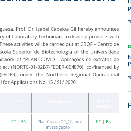
i
Dia Internacional do Microrganismo
p
Teen Academy
Doutoramentos
Bio & Tec: Cientista por um dia
A
Pós-Graduações
Conferências em Biotecnologia
guesa, Prof. Dr. Isabel Capeloa Gil hereby announces
Tertúlias na Biotecnologia
ncy of Laboratory Technician, to develop products with
Formação Avançada
Jornadas de Biotecnologia
These activities will be carried out at CBQF – Centro de
E
Laboratório Nacional de Referência para Materiais &
Escola Superior de Biotecnologia of the Universidade
Embalagens
N
amework of “PLANTCOVID - Aplicações de extratos de
CINATE - Laboratório de Análises e Ensaios a Alimentos
P
oject (NORTE-01-02B7-FEDER-054870), co-financed by
e Embalagens
FEDER) under the Northern Regional Operational
A
for Applications No. 15 / SI / 2020.
Link
List of
Reference
Results
PT
|
EN
PlantCovidUCP_Técnico
PT | EN
l
Investigação_1