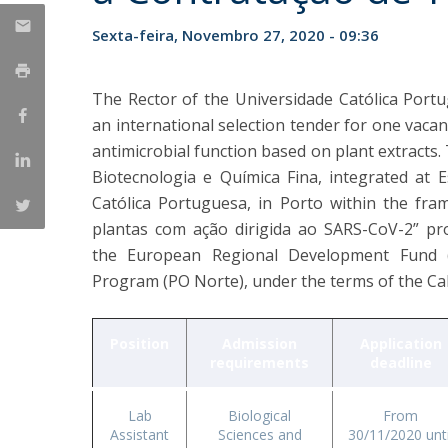
Parcerias Estratégicas
Sexta-feira, Novembro 27, 2020 - 09:36
Iniciativas Nacionais
O que dizem sobre a ESB
Candidaturas
The Rector of the Universidade Católica Portu
Clube de Inovação e Conhecimento
an international selection tender for one vaca
antimicrobial function based on plant extracts. 
Biotecnologia e Química Fina, integrated at 
Católica Portuguesa, in Porto within the fr
plantas com ação dirigida ao SARS-CoV-2” pr
the European Regional Development Fund (
Program (PO Norte), under the terms of the Call 
Position
Admission
Application
requirements
deadline
Lab
Biological
From
Assistant
Sciences and
30/11/2020 unti