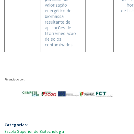
valorização
hor
energético de
de Lis
biomassa
resultante de
aplicações de
fitorremediação
de solos
contaminados.
Financiado por:
Categorias:
Escola Superior de Biotecnologia