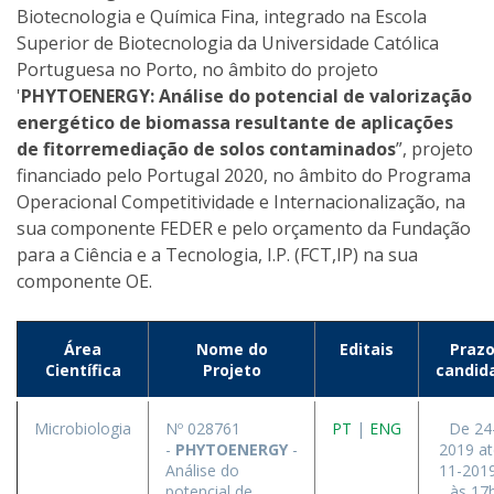
Biotecnologia e Química Fina, integrado na Escola
Superior de Biotecnologia da Universidade Católica
Portuguesa no Porto, no âmbito do projeto
'
PHYTOENERGY: Análise do potencial de valorização
energético de biomassa resultante de aplicações
de fitorremediação de solos contaminados
”, projeto
financiado pelo Portugal 2020, no âmbito do Programa
Operacional Competitividade e Internacionalização, na
sua componente FEDER e pelo orçamento da Fundação
para a Ciência e a Tecnologia, I.P. (FCT,IP) na sua
componente OE.
Área
Nome do
Editais
Prazo
Científica
Projeto
candid
Microbiologia
Nº 028761
PT
|
ENG
De 24
-
PHYTOENERGY
-
2019 at
Análise do
11-2019
potencial de
às 17