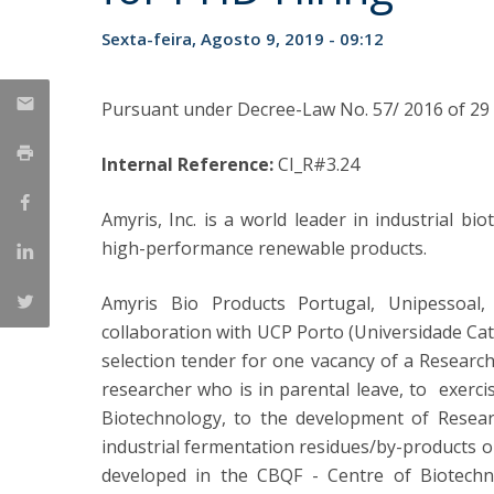
Parcerias Estratégicas
Sexta-feira, Agosto 9, 2019 - 09:12
Iniciativas Nacionais
O que dizem sobre a ESB
Candidaturas
Pursuant under Decree-Law No. 57/ 2016 of 29
Clube de Inovação e Conhecimento
Internal Reference:
CI_R#3.24
Amyris, Inc. is a world leader in industrial b
high-performance renewable products.
Amyris Bio Products Portugal, Unipessoal,
collaboration with UCP Porto (Universidade Cat
selection tender for one vacancy of a Research
researcher who is in parental leave, to exercise
Biotechnology, to the development of Researc
industrial fermentation residues/by-products 
developed in the CBQF - Centre of Biotechn