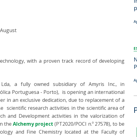
i
Dia Internacional do Microrganismo
p
Teen Academy
Doutoramentos
Bio & Tec: Cientista por um dia
A
Pós-Graduações
Conferências em Biotecnologia
 August
Tertúlias na Biotecnologia
Formação Avançada
Jornadas de Biotecnologia
E
Laboratório Nacional de Referência para Materiais &
Embalagens
N
iotechnology, with a proven track record of developing
CINATE - Laboratório de Análises e Ensaios a Alimentos
P
e Embalagens
A
 Lda, a fully owned subsidiary of Amyris Inc., in
ólica Portuguesa - Porto), is opening an international
er in an exclusive dedication, due to replacement of a
 scientific research activities in the scientific area of
h and Development activities in the valorization of
on the
Alchemy project
(PT2020/POCI n.º 27578), to be
ology and Fine Chemistry located at the Faculty of