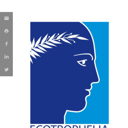
Parcerias Estratégicas
Iniciativas Nacionais
O que dizem sobre a ESB
Candidaturas
Clube de Inovação e Conhecimento