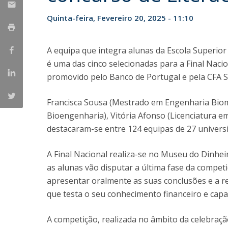
Parcerias Estratégicas
Quinta-feira, Fevereiro 20, 2025 - 11:10
Iniciativas Nacionais
O que dizem sobre a ESB
Candidaturas
A equipa que integra alunas da Escola Superior
Clube de Inovação e Conhecimento
é uma das cinco selecionadas para a Final Naci
promovido pelo Banco de Portugal e pela CFA S
Francisca Sousa (Mestrado em Engenharia Biom
Bioengenharia), Vitória Afonso (Licenciatura e
destacaram-se entre 124 equipas de 27 univers
A Final Nacional realiza-se no Museu do Dinhei
as alunas vão disputar a última fase da competiç
apresentar oralmente as suas conclusões e a re
que testa o seu conhecimento financeiro e ca
A competição, realizada no âmbito da celebraç