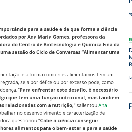
P
Dia Internacional do Microrganismo
Teen Academy
Doutoramentos
A
Bio & Tec: Cientista por um dia
Pós-Graduações
Conferências em Biotecnologia
importância para a saúde e de que forma a ciência
Tertúlias na Biotecnologia
ordados por Ana Maria Gomes, professora da
Formação Avançada
E
Jornadas de Biotecnologia
adora do Centro de Biotecnologia e Química Fina da
Laboratório Nacional de Referência para Materiais &
D
 uma sessão do Ciclo de Conversas “Alimentar uma
Embalagens
M
CINATE - Laboratório de Análises e Ensaios a Alimentos
B
e Embalagens
alimentação e a forma como nos alimentamos tem um
J
egrada, seja por défice ou por excesso pode, como
doença. “
Para enfrentar este desafio, é necessário
algo que tem uma função nutricional, mas também
s relacionadas com a nutrição,
” salientou
Ana
rabalhar no desenvolvimento e caracterização de
adora questionou “
Cabe à ciência conseguir
lhores alimentos para o bem-estar e para a saúde