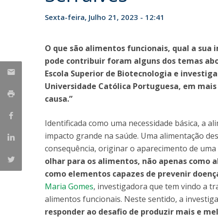
Parcerias Estratégicas
Sexta-feira, Julho 21, 2023 - 12:41
Iniciativas Nacionais
O que dizem sobre a ESB
Candidaturas
O que são alimentos funcionais, qual a sua 
Clube de Inovação e Conhecimento
pode contribuir foram alguns dos temas ab
Escola Superior de Biotecnologia e investig
Universidade Católica Portuguesa, em mais
causa.”
Identificada como uma necessidade básica, a 
impacto grande na saúde. Uma alimentação desr
consequência, originar o aparecimento de uma 
olhar para os alimentos, não apenas como 
como elementos capazes de prevenir doença
Maria Gomes
, investigadora que tem vindo a t
alimentos funcionais. Neste sentido, a investig
responder ao desafio de produzir mais e me