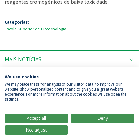
reagentes cromogénicos de baixa toxicidade.
Categorias:
Escola Superior de Biotecnologia
MAIS NOTÍCIAS
PRÓXIMOS EVENTOS
We use cookies
We may place these for analysis of our visitor data, to improve our
website, show personalised content and to give you a great website
experience. For more information about the cookies we use open the
Política de Privacidade
Termos & Condições
settings.
Direitos do Titular dos Dados
Accept all
Deny
No, adjust
© 2026 Universidade Católica Portuguesa