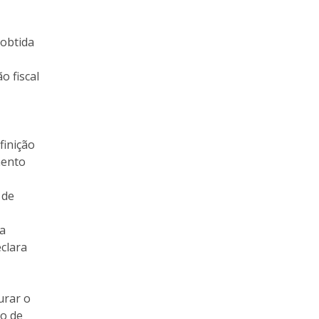
 obtida
o fiscal
finição
mento
 de
da
clara
urar o
do de