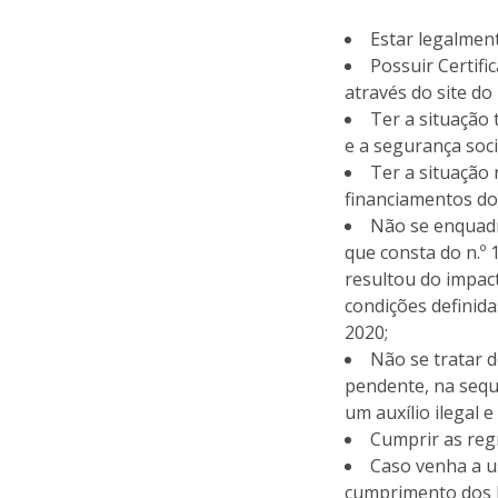
Estar legalment
Possuir Certifi
através do site d
Ter a situação 
e a segurança soci
Ter a situação
financiamentos d
Não se enquadr
que consta do n.º
resultou do impac
condições definid
2020;
Não se tratar 
pendente, na sequ
um auxílio ilegal 
Cumprir as regr
Caso venha a u
cumprimento dos l