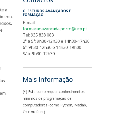
te a
G. ESTUDOS AVANÇADOS E
FORMAÇÃO
vimento
E-mail:
ecisos,
formacaoavancada.porto@ucp.pt
 e
Tel: 935 838 083
2ª a 5ª: 9h30-12h30 e 14h30-17h30
6ª: 9h30-12h30 e 14h30-19h00
Sáb: 9h30-12h30
m
Mais Informação
das
(*) Este curso requer conhecimentos
gem.
mínimos de programação de
computadores (como Python, Matlab,
C++ ou Rust).