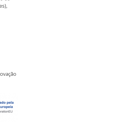
es),
novação