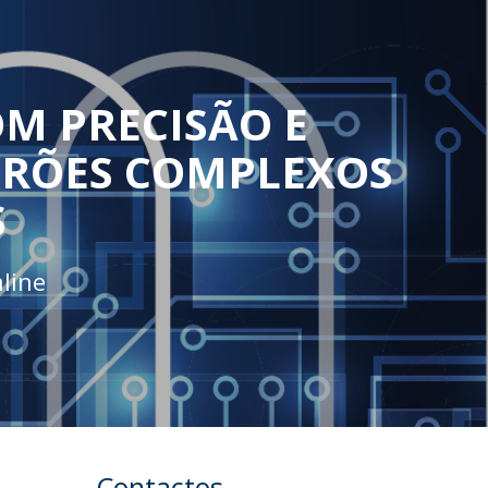
M PRECISÃO E
DRÕES COMPLEXOS
S
line
Contactos