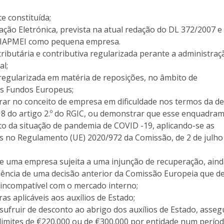
e constituída;
cação Eletrónica, prevista na atual redação do DL 372/2007 e
o IAPMEI como pequena empresa.
tributária e contributiva regularizada perante a administraçã
al;
 regularizada em matéria de reposições, no âmbito de
os Fundos Europeus;
ar no conceito de empresa em dificuldade nos termos da de
 18 do artigo 2.º do RGIC, ou demonstrar que esse enquadra
to da situação de pandemia de COVID -19, aplicando-se as
as no Regulamento (UE) 2020/972 da Comissão, de 2 de julho
de uma empresa sujeita a uma injunção de recuperação, ain
ência de uma decisão anterior da Comissão Europeia que de
e incompatível com o mercado interno;
as aplicáveis aos auxílios de Estado;
sufruir de desconto ao abrigo dos auxílios de Estado, asseg
imites de €220.000 ou de €300.000 por entidade num perío