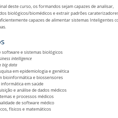
inal deste curso, os formandos sejam capazes de analisar,
dados biológicos/biomédicos e extrair padrões caraterizadore
suficientemente capazes de alimentar sistemas Inteligentes c
as.
os
 software e sistemas biológicos
iness intelligence
de
big data
squisa em epidemiologia e genética
em bioinformática e biossensores
 informática em saúde
uisição e análise de dados médicos
stemas e processos médicos
ualidade de software médico
cos, físicos e matemáticos