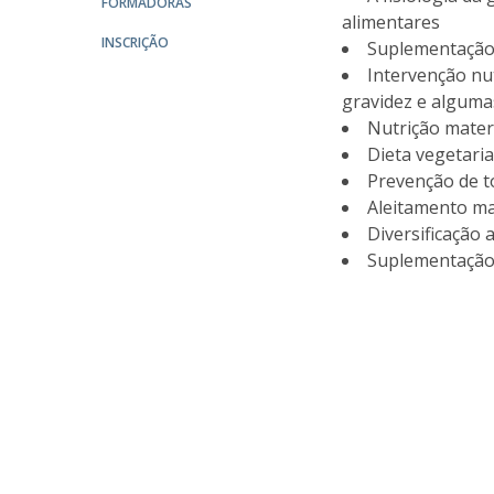
FORMADORAS
Parcerias Estratégicas
alimentares
Iniciativas Nacionais
INSCRIÇÃO
Suplementação 
O que dizem sobre a ESB
Intervenção nut
Candidaturas
gravidez e alguma
Clube de Inovação e Conhecimento
Nutrição mater
Dieta vegetaria
Prevenção de t
Aleitamento ma
Diversificação 
Suplementação 