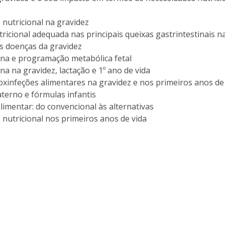
Dia Internacional do Microrganismo
Teen Academy
Doutoramentos
nutricional na gravidez
Bio & Tec: Cientista por um dia
ricional adequada nas principais queixas gastrintestinais n
Pós-Graduações
Conferências em Biotecnologia
s doenças da gravidez
Tertúlias na Biotecnologia
na e programação metabólica fetal
Formação Avançada
na na gravidez, lactação e 1º ano de vida
Jornadas de Biotecnologia
oxinfeções alimentares na gravidez e nos primeiros anos de
Laboratório Nacional de Referência para Materiais &
terno e fórmulas infantis
Embalagens
alimentar: do convencional às alternativas
CINATE - Laboratório de Análises e Ensaios a Alimentos
nutricional nos primeiros anos de vida
e Embalagens