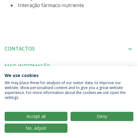
Interação fármaco-nutriente
CONTACTOS
MAIS INFORMAÇÃO
We use cookies
We may place these for analysis of our visitor data, to improve our
website, show personalised content and to give you a great website
experience. For more information about the cookies we use open the
Política de Privacidade
Termos & Condições
settings.
Direitos do Titular dos Dados
Accept all
Deny
No, adjust
© 2026 Universidade Católica Portuguesa