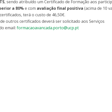
CTS
, sendo atribuído um Certificado de Formação aos partici
perior a 80%
e com
avaliação final positiva
(acima de 10 va
ertificados, terá o custo de 46,50€.
e outros certificados deverá ser solicitado aos Serviços
do email:
formacaoavancada.porto@ucp.pt