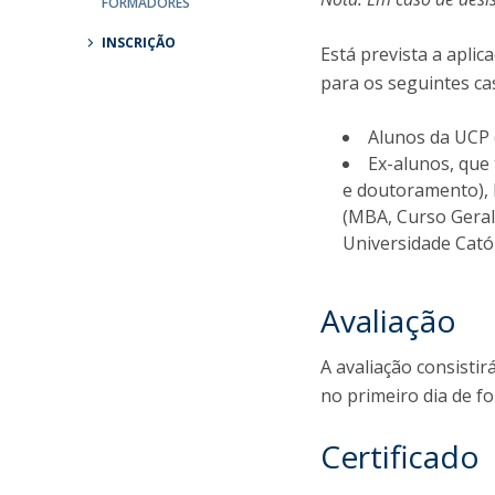
FORMADORES
Parcerias Estratégicas
Iniciativas Nacionais
INSCRIÇÃO
Está prevista a apli
O que dizem sobre a ESB
para os seguintes ca
Candidaturas
Clube de Inovação e Conhecimento
Alunos da UCP 
Ex-alunos, que
e doutoramento),
(MBA, Curso Geral
Universidade Cató
Avaliação
A avaliação consisti
no primeiro dia de f
Certificado