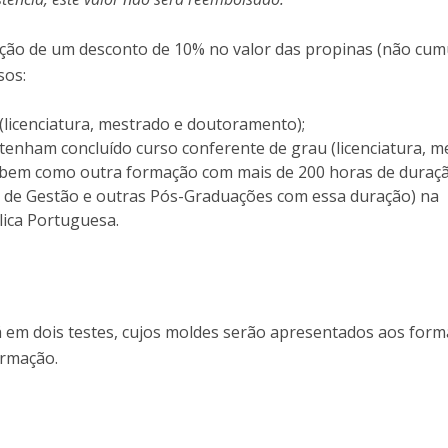
Dia Internacional do Microrganismo
Teen Academy
Doutoramentos
cação de um desconto de 10% no valor das propinas (não cumu
Bio & Tec: Cientista por um dia
sos:
Pós-Graduações
Conferências em Biotecnologia
Tertúlias na Biotecnologia
(licenciatura, mestrado e doutoramento);
Formação Avançada
Jornadas de Biotecnologia
 tenham concluído curso conferente de grau (licenciatura, 
Laboratório Nacional de Referência para Materiais &
 bem como outra formação com mais de 200 horas de duraç
Embalagens
 de Gestão e outras Pós-Graduações com essa duração) na
CINATE - Laboratório de Análises e Ensaios a Alimentos
lica Portuguesa.
e Embalagens
rá em dois testes, cujos moldes serão apresentados aos for
ormação.