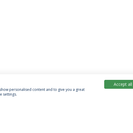
Accept all
, show personalised content and to give you a great
 settings.
Política de Privacidade
Termos & Condições
Direitos do Titular dos Dados