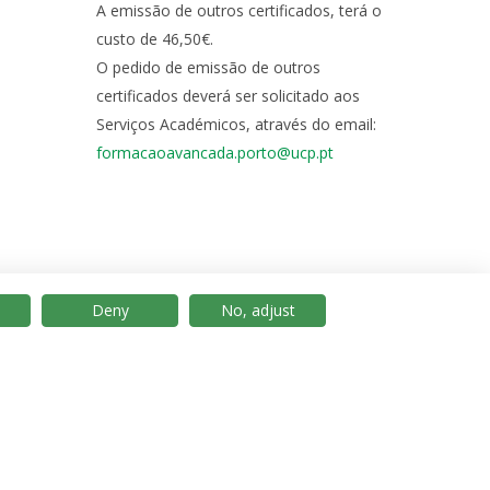
A emissão de outros certificados, terá o
custo de 46,50€.
O pedido de emissão de outros
certificados deverá ser solicitado aos
Serviços Académicos, através do email:
formacaoavancada.porto@ucp.pt
Deny
No, adjust
© 2026 Universidade Católica Portuguesa