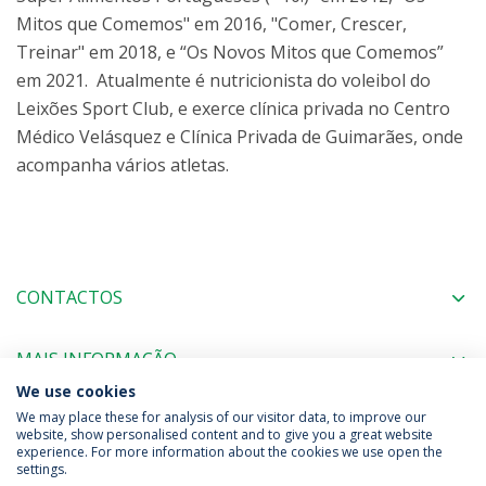
Mitos que Comemos" em 2016, "Comer, Crescer,
Treinar" em 2018, e “Os Novos Mitos que Comemos”
em 2021. Atualmente é nutricionista do voleibol do
Leixões Sport Club, e exerce clínica privada no Centro
Médico Velásquez e Clínica Privada de Guimarães, onde
acompanha vários atletas.
CONTACTOS
MAIS INFORMAÇÃO
We use cookies
We may place these for analysis of our visitor data, to improve our
website, show personalised content and to give you a great website
experience. For more information about the cookies we use open the
Política de Privacidade
Termos & Condições
settings.
Direitos do Titular dos Dados