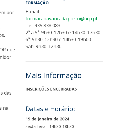
FORMAÇÃO
E-mail:
tem por
formacaoavancada.porto@ucp.pt
Tel: 935 838 083
a
2ª a 5ª: 9h30-12h30 e 14h30-17h30
os.
6ª: 9h30-12h30 e 14h30-19h00
Sáb: 9h30-12h30
DOR que
umidor
Mais Informação
INSCRIÇÕES ENCERRADAS
os das
Datas e Horário:
s na
19 de janeiro de 2024
sexta-feira - 14h30-18h30